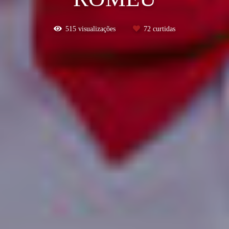
515
visualizações
72
curtidas