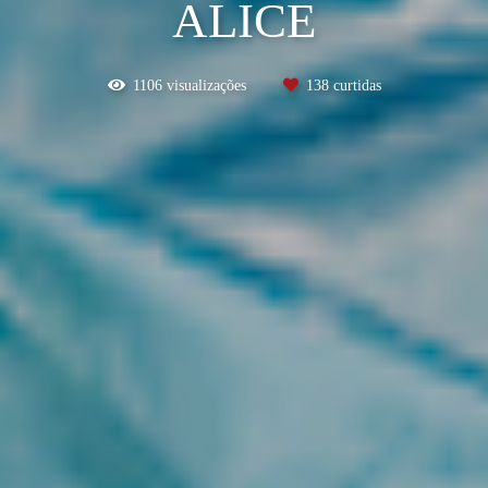
ALICE
1106
visualizações
138
curtidas