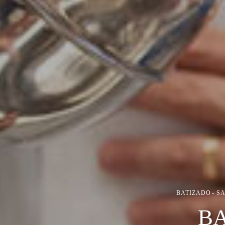
BATIZADO
SA
B