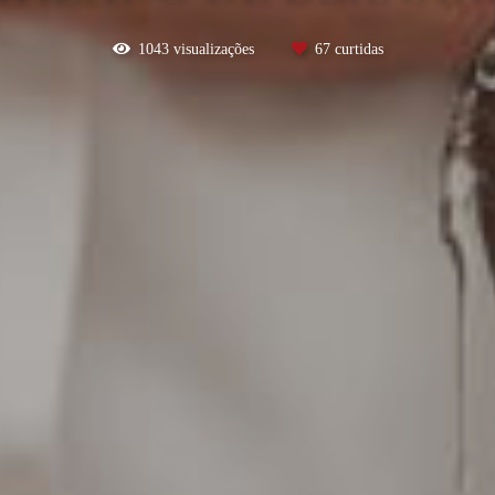
1043
visualizações
67
curtidas