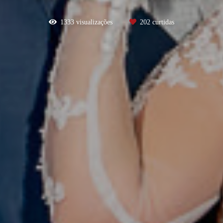
1333
visualizações
202
curtidas