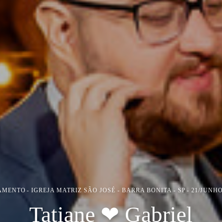
AMENTO
IGREJA MATRIZ SÃO JOSÉ - BARRA BONITA - SP
21/JUNHO
Tatiane ❤ Gabriel