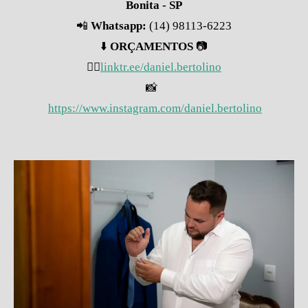
Bonita - SP
📲
Whatsapp:
(14) 98113-6223
⬇️
ORÇAMENTOS
📷
👇🏽
linktr.ee/daniel.bertolino
📸
https://www.instagram.com/daniel.bertolino