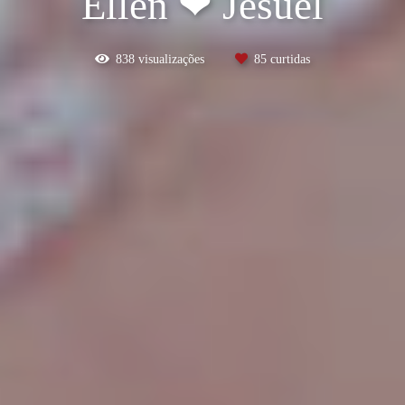
Ellen ❤ Jesuel
838
visualizações
85
curtidas