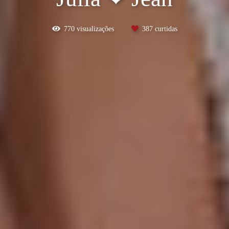
770
visualizações
387
curtidas