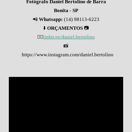
Fotógrafo Daniel Bertolino de Barra
Bonita - SP
📲
Whatsapp:
(14) 98113-6223
⬇️
ORÇAMENTOS
📷
👇🏽
linktr.ee/daniel.bertolino
📸
https://www.instagram.com/daniel.bertolino