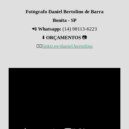
Fotógrafo Daniel Bertolino de Barra
Bonita - SP
📲
Whatsapp:
(14) 98113-6223
⬇️
ORÇAMENTOS
📷
👇🏽
linktr.ee/daniel.bertolino