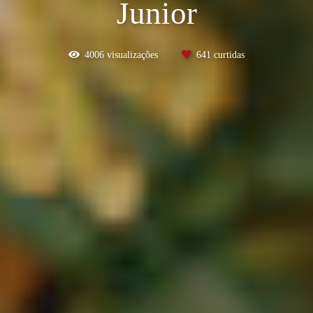
Junior
4006
visualizações
641
curtidas