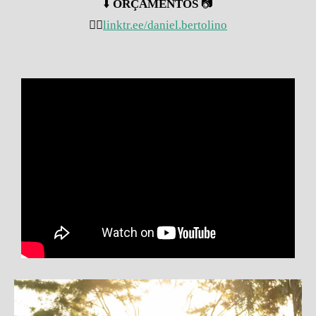
⬇️
ORÇAMENTOS
📷
👇🏽
linktr.ee/daniel.bertolino