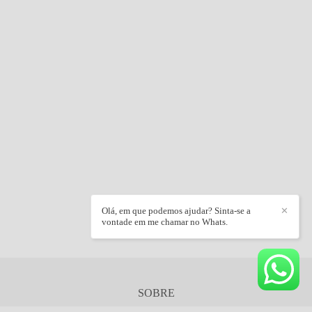
Olá, em que podemos ajudar? Sinta-se a
✕
vontade em me chamar no Whats.
SOBRE