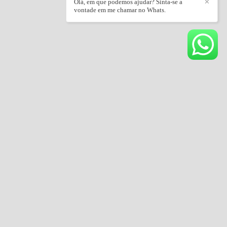
Olá, em que podemos ajudar? Sinta-se a
✕
vontade em me chamar no Whats.
14981136223 / +55 (14) 981136223
Enviar mensagem
danielbertolinofotografia@hotmail.com
Antenor Balsi, 115, VIla Narciza - Vila Narciza
Barra Bonita / SP