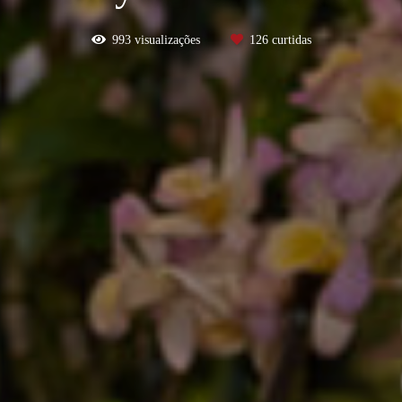
993
visualizações
126
curtidas