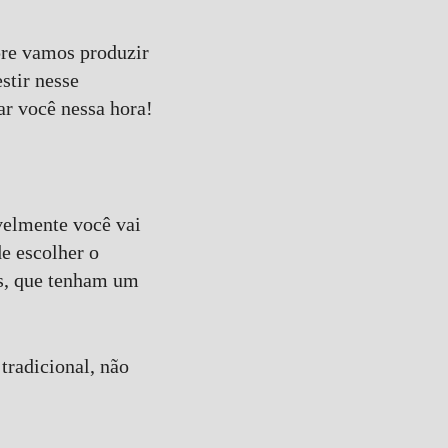
pre vamos produzir
stir nesse
r você nessa hora!
velmente você vai
de escolher o
cas, que tenham um
 tradicional, não